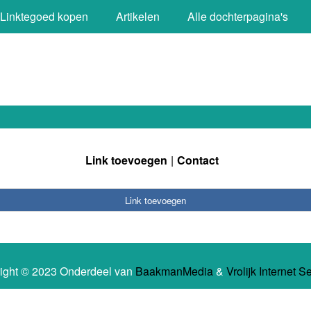
Linktegoed kopen
Artikelen
Alle dochterpagina's
Link toevoegen
Contact
Link toevoegen
ight © 2023 Onderdeel van
BaakmanMedia
&
Vrolijk Internet S